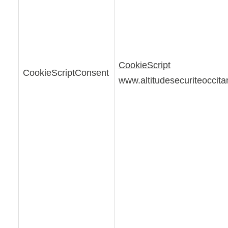
CookieScript
CookieScriptConsent
www.altitudesecuriteoccitan