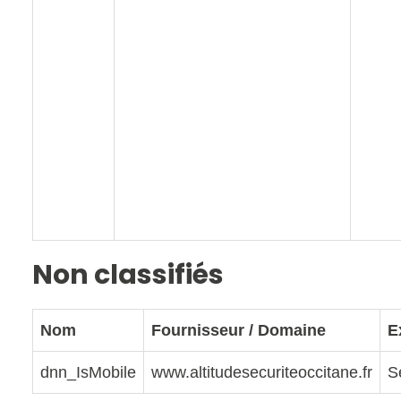
Non classifiés
Nom
Fournisseur / Domaine
E
dnn_IsMobile
www.altitudesecuriteoccitane.fr
S